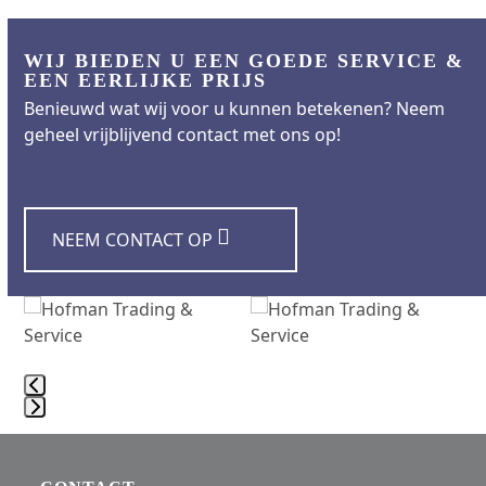
WIJ BIEDEN U EEN GOEDE SERVICE &
EEN EERLIJKE PRIJS
Benieuwd wat wij voor u kunnen betekenen? Neem
geheel vrijblijvend contact met ons op!
NEEM CONTACT OP
Use
the
left
and
right
Press
arrow
escape
keys
to