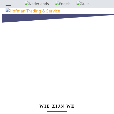
Skip
to
Open
Close
content
mobile
mobile
menu
menu
HOFMAN
TRADING & SERVICE
WIE ZIJN WE