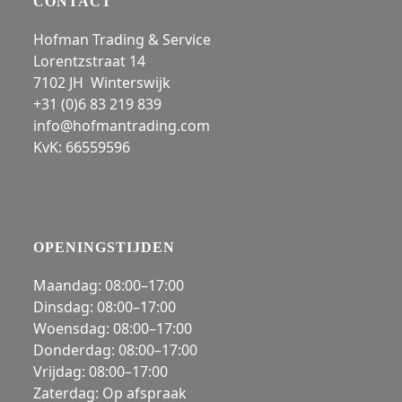
to
CONTACT
go
access
to
Hofman Trading & Service
the
the
Lorentzstraat 14
carousel
first
7102 JH Winterswijk
navigation
slide
+31 (0)6 83 219 839
buttons
info@hofmantrading.com
KvK: 66559596
OPENINGSTIJDEN
Maandag: 08:00–17:00
Dinsdag: 08:00–17:00
Woensdag: 08:00–17:00
Donderdag: 08:00–17:00
Vrijdag: 08:00–17:00
Zaterdag: Op afspraak