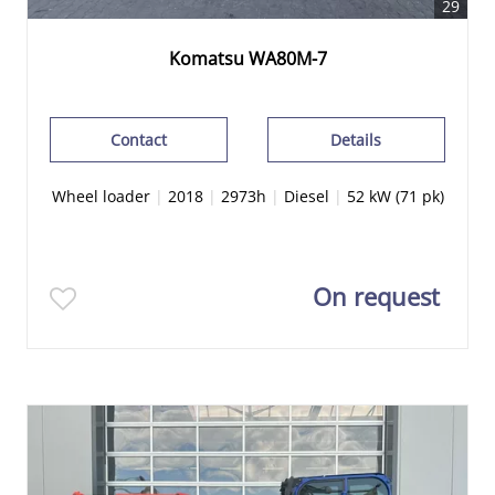
29
Komatsu WA80M-7
Contact
Details
Wheel loader
|
2018
|
2973h
|
Diesel
|
52 kW (71 pk)
On request