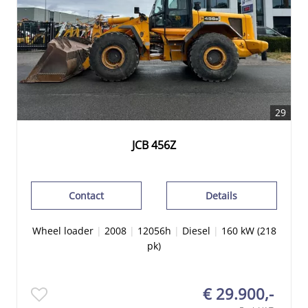
29
JCB 456Z
Contact
Details
Wheel loader
|
2008
|
12056h
|
Diesel
|
160 kW (218
pk)
€ 29.900,-