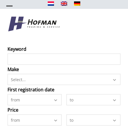
Skip
to
Open
Close
content
mobile
mobile
menu
menu
Keyword
Make
Select...
First registration date
from
to
Price
from
to