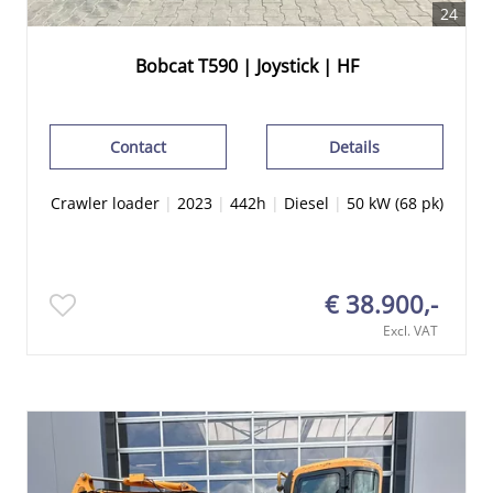
24
Bobcat T590 | Joystick | HF
Contact
Details
Crawler loader
|
2023
|
442h
|
Diesel
|
50 kW (68 pk)
€ 38.900,-
Excl. VAT