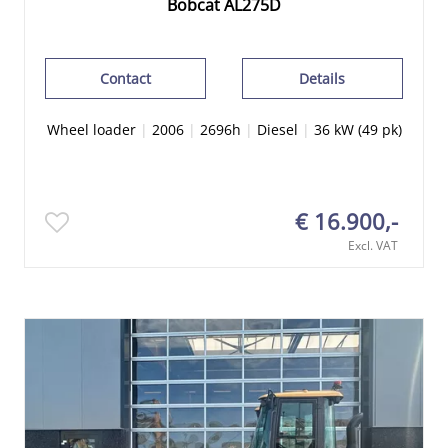
Bobcat AL275D
Contact
Details
Wheel loader
|
2006
|
2696h
|
Diesel
|
36 kW (49 pk)
€ 16.900,-
Excl. VAT