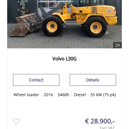
29
Volvo L30G
Contact
Details
Wheel loader
|
2016
|
3468h
|
Diesel
|
55 kW (75 pk)
€ 28.900,-
Excl. VAT