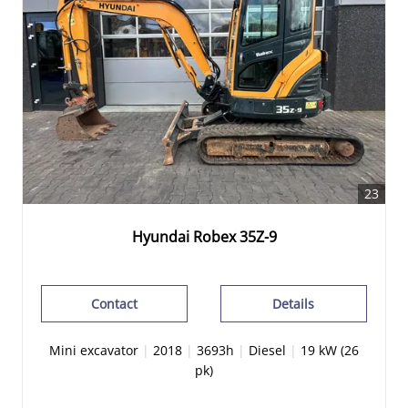
23
Hyundai Robex 35Z-9
Contact
Details
Mini excavator
|
2018
|
3693h
|
Diesel
|
19 kW (26
pk)