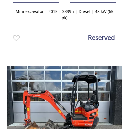
Mini excavator
|
2015
|
3339h
|
Diesel
|
48 kW (65
pk)
Reserved