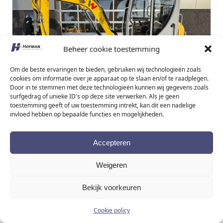
Beheer cookie toestemming
Om de beste ervaringen te bieden, gebruiken wij technologieën zoals
cookies om informatie over je apparaat op te slaan en/of te raadplegen.
Door in te stemmen met deze technologieën kunnen wij gegevens zoals
surfgedrag of unieke ID's op deze site verwerken. Als je geen
toestemming geeft of uw toestemming intrekt, kan dit een nadelige
19
invloed hebben op bepaalde functies en mogelijkheden.
Neuson WACKER EZ53
Accepteren
Weigeren
Contact
Details
Bekijk voorkeuren
Mini excavator
|
2017
|
1553h
|
Diesel
|
36 kW (49
pk)
Cookie policy